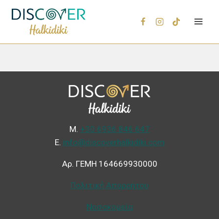
Μ.
+30 6936 846 647
Ε.
info@discoverhalkidiki.com
Αρ. ΓΕΜΗ 164669930000
Πολιτική Απορρήτου
Νοσοκομεία