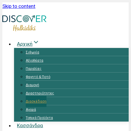
Skip to content
Αρχική
Σιθωνία
Αξιοθέατα
Παραλίες
Φαγητό & Ποτό
Διαμονή
Δραστηριότητες
Διασκέδαση
Αγορά
Τοπικά Προϊόντα
Κασσάνδρα