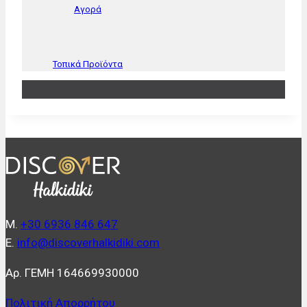
Αγορά
Τοπικά Προϊόντα
Μ.
+30 6936 846 647
Ε.
info@discoverhalkidiki.com
Αρ. ΓΕΜΗ 164669930000
Πολιτική Απορρήτου