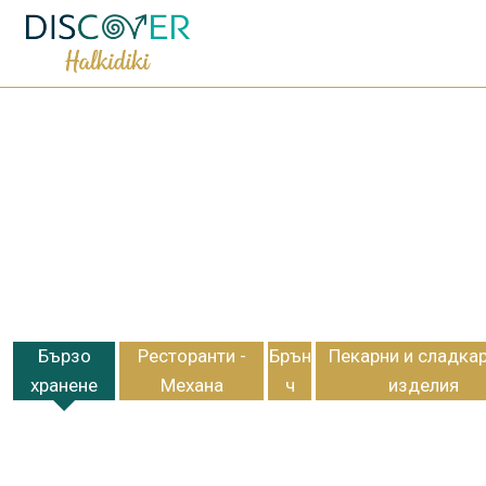
Бързо
Ресторанти -
Брън
Пекарни и сладка
хранене
Механа
ч
изделия