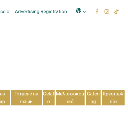
Μετάφραση
се с
Advertising Registration
ен
Готвене на
Gelat
Μελισσοκομ
Cateri
Κρεοπωλ
ар
яхнии
o
ικά
ng
είο