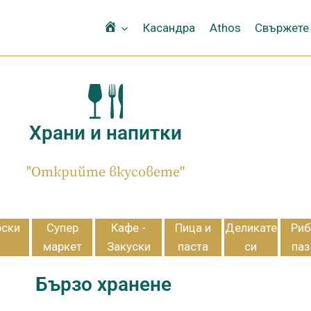
Αρχική
Касандра
Athos
Свържете 
Храни и напитки
"Открийте вкусовете"
рски
Супер
Кафе -
Пица и
Деликате
Риб
маркет
Закуски
паста
си
паз
Бързо хранене