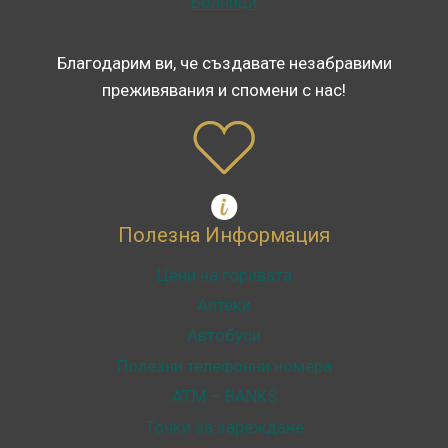
Болници
Благодарим ви, че създавате незабравими
преживявания и спомени с нас!
Полезна Информация
Цени на горивата
Аптеки
Автобуси
Полезни телефонни номера
ATM – BANKS
Точки за зареждане