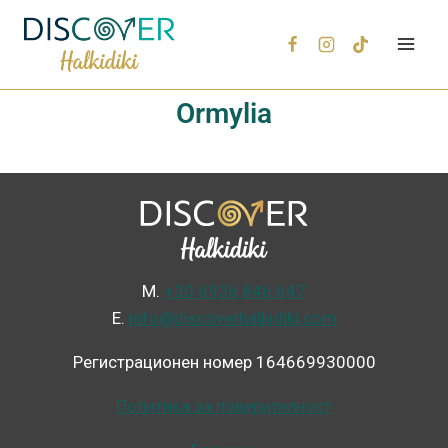
Ormylia
Μ.
+30 6936 846 647
Ε.
info@discoverhalkidiki.com
Регистрационен номер 164669930000
Политика за поверителност