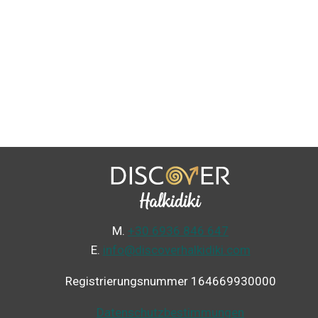
Μ.
+30 6936 846 647
Ε.
info@discoverhalkidiki.com
Registrierungsnummer 164669930000
Datenschutzbestimmungen