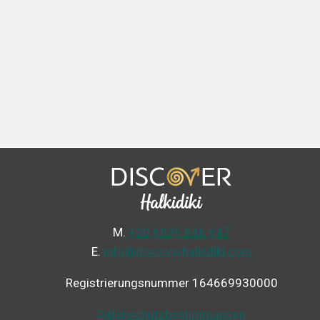
Μ.
+30 6936 846 647
Ε.
info@discoverhalkidiki.com
Registrierungsnummer 164669930000
Datenschutzbestimmungen